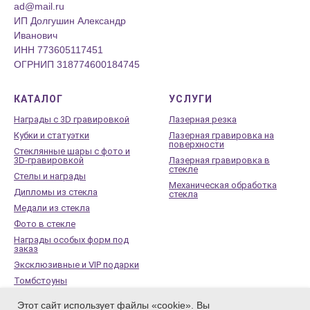
ad@mail.ru
ИП Долгушин Александр
Иванович
ИНН 773605117451
ОГРНИП 318774600184745
КАТАЛОГ
УСЛУГИ
Награды с 3D гравировкой
Лазерная резка
Кубки и статуэтки
Лазерная гравировка на
поверхности
Стеклянные шары с фото и
3D-гравировкой
Лазерная гравировка в
стекле
Стелы и награды
Механическая обработка
Дипломы из стекла
стекла
Медали из стекла
Фото в стекле
Награды особых форм под
заказ
Эксклюзивные и VIP подарки
Томбстоуны
Стеклянные памятники
Этот сайт использует файлы «cookie». Вы