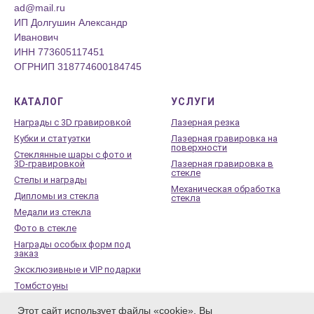
ad@mail.ru
ИП Долгушин Александр
Иванович
ИНН 773605117451
ОГРНИП 318774600184745
КАТАЛОГ
УСЛУГИ
Награды с 3D гравировкой
Лазерная резка
Кубки и статуэтки
Лазерная гравировка на
поверхности
Стеклянные шары с фото и
3D-гравировкой
Лазерная гравировка в
стекле
Стелы и награды
Механическая обработка
Дипломы из стекла
стекла
Медали из стекла
Фото в стекле
Награды особых форм под
заказ
Эксклюзивные и VIP подарки
Томбстоуны
Стеклянные памятники
Этот сайт использует файлы «cookie». Вы