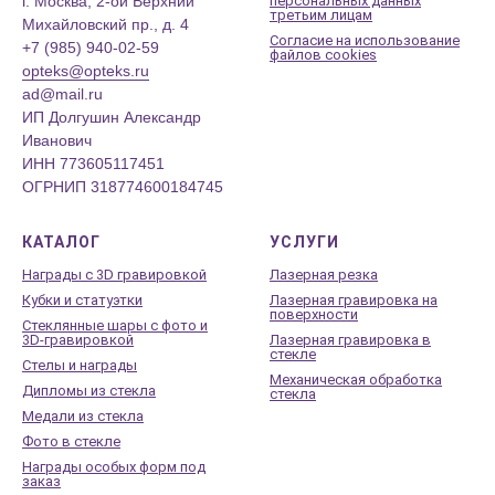
г. Москва, 2-ой Верхний
персональных данных
третьим лицам
Михайловский пр., д. 4
Согласие на использование
+7 (985) 940-02-59
файлов cookies
opteks@opteks.ru
ad@mail.ru
ИП Долгушин Александр
Иванович
ИНН 773605117451
ОГРНИП 318774600184745
КАТАЛОГ
УСЛУГИ
Награды с 3D гравировкой
Лазерная резка
Кубки и статуэтки
Лазерная гравировка на
поверхности
Стеклянные шары с фото и
3D-гравировкой
Лазерная гравировка в
стекле
Стелы и награды
Механическая обработка
Дипломы из стекла
стекла
Медали из стекла
Фото в стекле
Награды особых форм под
заказ