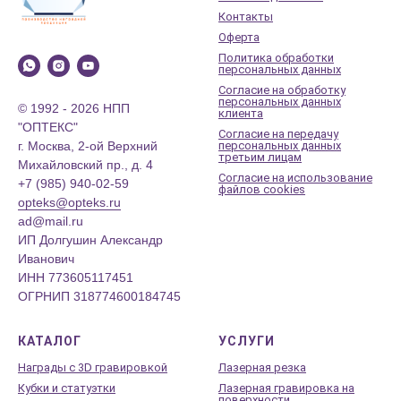
Контакты
Оферта
Политика обработки
персональных данных
Согласие на обработку
персональных данных
© 1992 - 2026 НПП
клиента
"ОПТЕКС"
Согласие на передачу
г. Москва, 2-ой Верхний
персональных данных
третьим лицам
Михайловский пр., д. 4
Согласие на использование
+7 (985) 940-02-59
файлов cookies
opteks@opteks.ru
ad@mail.ru
ИП Долгушин Александр
Иванович
ИНН 773605117451
ОГРНИП 318774600184745
КАТАЛОГ
УСЛУГИ
Награды с 3D гравировкой
Лазерная резка
Кубки и статуэтки
Лазерная гравировка на
поверхности