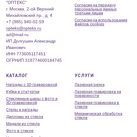
"ОПТЕКС"
Согласие на передачу
г. Москва, 2-ой Верхний
персональных данных
третьим лицам
Михайловский пр., д. 4
Согласие на использование
+7 (985) 940-02-59
файлов cookies
opteks@opteks.ru
ad@mail.ru
ИП Долгушин Александр
Иванович
ИНН 773605117451
ОГРНИП 318774600184745
КАТАЛОГ
УСЛУГИ
Награды с 3D гравировкой
Лазерная резка
Кубки и статуэтки
Лазерная гравировка на
поверхности
Стеклянные шары с фото и
3D-гравировкой
Лазерная гравировка в
стекле
Стелы и награды
Механическая обработка
Дипломы из стекла
стекла
Медали из стекла
Фото в стекле