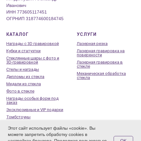
Иванович
ИНН 773605117451
ОГРНИП 318774600184745
КАТАЛОГ
УСЛУГИ
Награды с 3D гравировкой
Лазерная резка
Кубки и статуэтки
Лазерная гравировка на
поверхности
Стеклянные шары с фото и
3D-гравировкой
Лазерная гравировка в
стекле
Стелы и награды
Механическая обработка
Дипломы из стекла
стекла
Медали из стекла
Фото в стекле
Награды особых форм под
заказ
Эксклюзивные и VIP подарки
Томбстоуны
Стеклянные памятники
Этот сайт использует файлы «cookie». Вы
Заготовки под сувениры из
можете запретить обработку cookies в
оптического стекла
OK
настройках браузера. Продолжая пользоваться