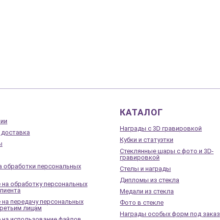
КАТАЛОГ
нии
Награды с 3D гравировкой
 доставка
Кубки и статуэтки
ы
Стеклянные шары с фото и 3D-
гравировкой
а обработки персональных
Стелы и награды
Дипломы из стекла
 на обработку персональных
лиента
Медали из стекла
 на передачу персональных
Фото в стекле
третьим лицам
Награды особых форм под заказ
 на использование файлов