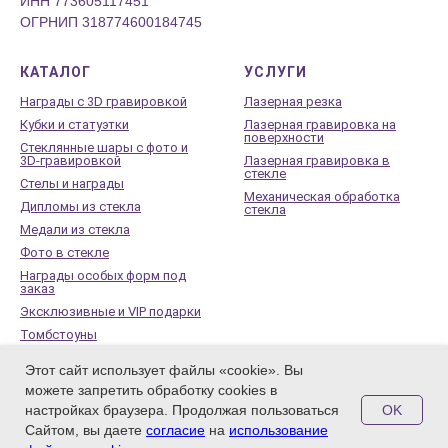
ИНН 773605117451
ОГРНИП 318774600184745
КАТАЛОГ
УСЛУГИ
Награды с 3D гравировкой
Лазерная резка
Кубки и статуэтки
Лазерная гравировка на
поверхности
Стеклянные шары с фото и
3D-гравировкой
Лазерная гравировка в
стекле
Стелы и награды
Механическая обработка
Дипломы из стекла
стекла
Медали из стекла
Фото в стекле
Награды особых форм под
заказ
Эксклюзивные и VIP подарки
Томбстоуны
Стеклянные памятники
Этот сайт использует файлы «cookie». Вы
Заготовки под сувениры из
можете запретить обработку cookies в
оптического стекла
OK
настройках браузера. Продолжая пользоваться
Сайтом, вы даете
согласие
на
использование