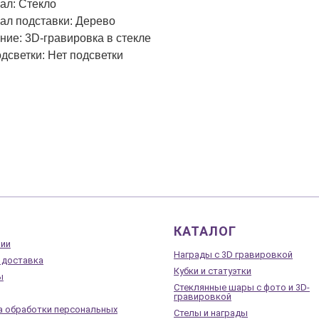
ал: Стекло
ал подставки: Дерево
ние: 3D-гравировка в стекле
дсветки: Нет подсветки
КАТАЛОГ
нии
Награды с 3D гравировкой
 доставка
Кубки и статуэтки
ы
Стеклянные шары с фото и 3D-
гравировкой
а обработки персональных
Стелы и награды