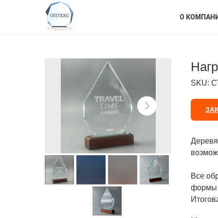
О КОМПАН
Нагр
SKU:
С
ЗА
Деревян
возмож
Все об
формы 
Итогова