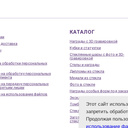
КАТАЛОГ
нии
Награды с 3D гравировкой
 доставка
Кубки и статуэтки
ы
Стеклянные шары с фото и 3D-
гравировкой
а обработки персональных
Стелы и награды
Дипломы из стекла
 на обработку персональных
лиента
Медали из стекла
 на передачу персональных
Фото в стекле
третьим лицам
Награды особых форм под заказ
 на использование файлов
Эксклюзивные и VIP подарки
Этот сайт исполь
Томбстоуны
Стеклянные памятники
запретить обработ
Заготовки под сувениры из опт
Продолжая пользо
стекла
использование фа