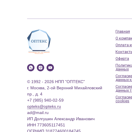
Главная
О компа
Оплата и
Контакт
Оферта
Политик
данных
Согласие
данных к
© 1992 - 2026 НПП "ОПТЕКС"
Согласие
г. Москва, 2-ой Верхний Михайловский
данных 
пр., д. 4
Согласие
+7 (985) 940-02-59
cookies
opteks@opteks.ru
ad@mail.ru
ИП Долгушин Александр Иванович
ИНН 773605117451
ОГРНИП 318774600184745